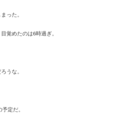
しまった。
目覚めたのは6時過ぎ。
だろうな。
の予定だ。