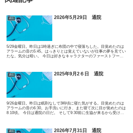
2026年5月29日 通院
通院
5/29金曜日。昨日は1時過ぎに布団の中で寝落ちした。目覚めたのは
アラームの音の5:45。はっきりとは覚えていないが仕事の夢を見てい
たな。気分は暗い。 今日は好きなキャラクターのファーストフード
店でのコラボ商品の発売日だ。混むのが嫌なので朝...
2025年9月2６日 通院
通院
9/26金曜日。昨日は眠剤なしで3時頃に寝た気がする。目覚めたのは
アラームの音の6:30。お手洗いに行き、また寝て次に目が覚めたのは
8:10頃。 今日は通院の日だ。 そして9:30前に生協が来るから受け取
らないといけない。 それより早く自宅...
2026年7月31日 通院
通院