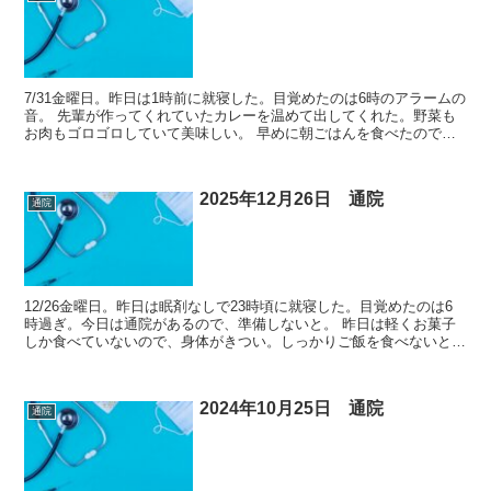
7/31金曜日。昨日は1時前に就寝した。目覚めたのは6時のアラームの
音。 先輩が作ってくれていたカレーを温めて出してくれた。野菜も
お肉もゴロゴロしていて美味しい。 早めに朝ごはんを食べたので少
しまたゆっくりして準備をして8:10過ぎに家を出...
2025年12月26日 通院
通院
12/26金曜日。昨日は眠剤なしで23時頃に就寝した。目覚めたのは6
時過ぎ。今日は通院があるので、準備しないと。 昨日は軽くお菓子
しか食べていないので、身体がきつい。しっかりご飯を食べないとダ
メだな。 8:30前にゴミ出しをして、21:15...
2024年10月25日 通院
通院