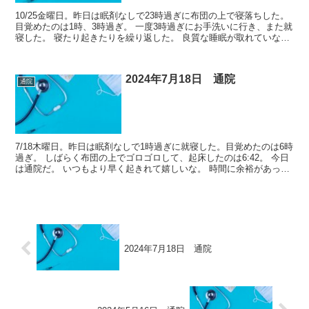
10/25金曜日。昨日は眠剤なしで23時過ぎに布団の上で寝落ちした。
目覚めたのは1時、3時過ぎ。 一度3時過ぎにお手洗いに行き、また就
寝した。 寝たり起きたりを繰り返した。 良質な睡眠が取れていない
な。 また化粧も落とさずに寝落ちしてしま...
2024年7月18日 通院
通院
7/18木曜日。昨日は眠剤なしで1時過ぎに就寝した。目覚めたのは6時
過ぎ。 しばらく布団の上でゴロゴロして、起床したのは6:42。 今日
は通院だ。 いつもより早く起きれて嬉しいな。 時間に余裕があった
ので、洗濯物を洗い、掃除をしたり片付けを...
2024年7月18日 通院